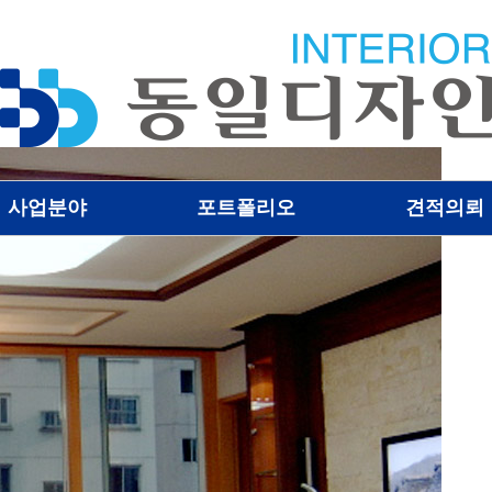
사업분야
포트폴리오
견적의뢰
병원
약국
상업공간
주거공간
사무공간
기타