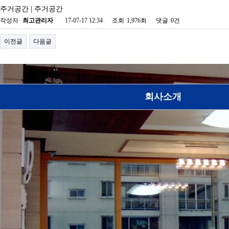
주거공간 | 주거공간
작성자
최고관리자
17-07-17 12:34
조회
1,976회
댓글
0건
이전글
다음글
회사소개