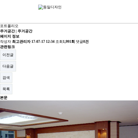
회사소개
사업분야
포트폴리오
주거공간 | 주거공간
포트폴리오
페이지 정보
작성자
최고관리자
17-07-17 12:34
조회
1,991회
댓글
0건
견적의뢰
관련링크
이전글
고객센터
다음글
검색
목록
본문