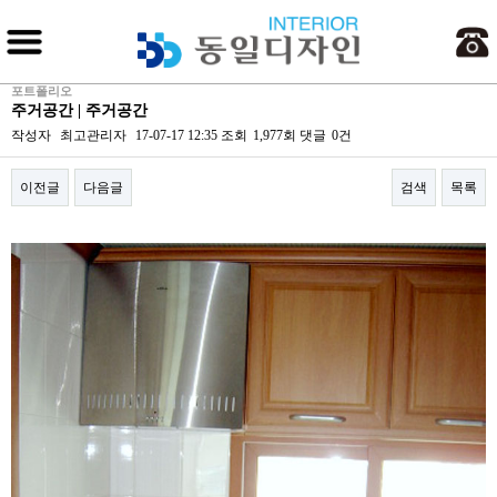
회사소개
사업분야
포트폴리오
주거공간 | 주거공간
포트폴리오
작성자
최고관리자
17-07-17 12:35
조회
1,977회
댓글
0건
견적의뢰
이전글
다음글
검색
목록
고객센터
본문