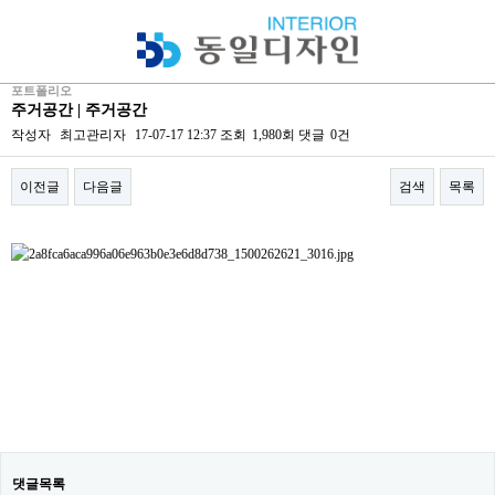
회사소개
사업분야
포트폴리오
주거공간 | 주거공간
포트폴리오
작성자
최고관리자
17-07-17 12:37
조회
1,980회
댓글
0건
견적의뢰
이전글
다음글
검색
목록
고객센터
본문
댓글목록