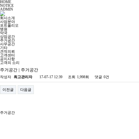
HOME
NOTICE
ADMIN
회사소개
사업분야
포트폴리오
병원
약국
상업공간
주거공간
사무공간
기타
견적의뢰
고객센터
공지사항
고객의 소리
주거공간 | 주거공간
작성자
최고관리자
17-07-17 12:39
조회
1,998회
댓글
0건
이전글
다음글
주거공간