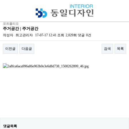
회사소개
사업분야
포트폴리오
주거공간 | 주거공간
포트폴리오
작성자
최고관리자
17-07-17 12:41
조회
2,029회
댓글
0건
견적의뢰
이전글
다음글
검색
목록
고객센터
본문
댓글목록